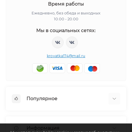
Время работы
Ежедневно, без обеда и выходных
10.00 - 20.00
Мы в социальных сетях:
krovatka174@mail.ru
Популярное
Детская мебель
Детские кровати
Информация
Кровати машины